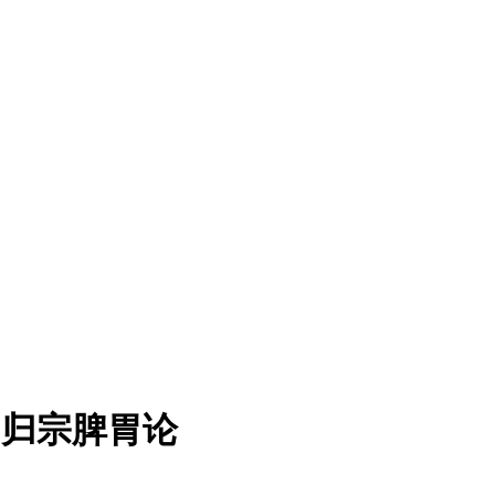
阳归宗脾胃论