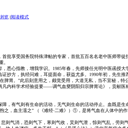
浏览
|
阅读模式
首批享受国务院特殊津帖的专家，首批五百名名老中医师带徒指
重。
弃，悉心指教，增我学识。1985年春，先师接任光明中医函授
证抄方，执经问难，耳提面命，获益尤多。1990年初，先生
蒂在脾胃。”此后刻意用之，颇觉受用，大道无私，当不宜秘，特
炳凡内科学术经验提要——调气血燮阴阳归宗脾胃论》，贡献医
保障，有气则有生命的活动，无气则生命的活动停止。血既是生
煦之，血主濡之” （《难经·二难》）①，是将气血在人体中的作
，悲则气消，恐则气下，寒则气收，炅则气泄，惊则气乱，劳则