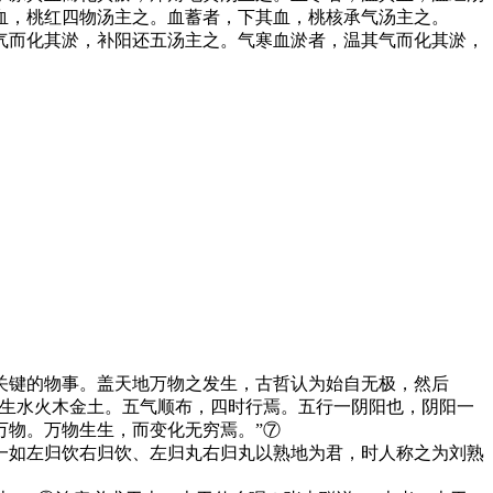
血，桃红四物汤主之。血蓄者，下其血，桃核承气汤主之。
气而化其淤，补阳还五汤主之。气寒血淤者，温其气而化其淤，
关键的物事。盖天地万物之发生，古哲认为始自无极，然后
而生水火木金土。五气顺布，四时行焉。五行一阴阳也，阴阳一
万物。万物生生，而变化无穷焉。”⑦
一如左归饮右归饮、左归丸右归丸以熟地为君，时人称之为刘熟