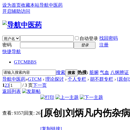
设为首页
收藏本站
导航中医药
开启辅助访问
找回密码
自动登录
密码
注册
登录
快捷导航
GTCM
BBS
搜索
热搜:
脏腑
气血
八纲辨证
搜索
导航中医药
»
GTCM
›
理论探讨
›
个人专栏
›
胡不群专栏
›
[原创
1
2
3
/ 3 页
下一页
返回列表
[原创]刘炳凡内伤杂
查看:
9357
|
回复:
26
[复制链接]