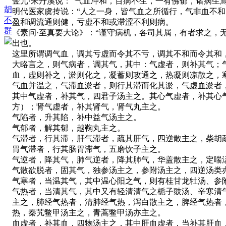
金元·朱丹溪说：“气血冲和，百病不生，一有佛郁，诸病生
胡
明代医家虞抟说：“人之一身，皆气血之所循行，气非血不和
不
盈和调流通则健，亏虚不和或滞涩不利则病。
群
《素问·至真要大论》：“谨守病机，各司其属，有者求之，
出也。
这里所谓调气血，调其亏虚而令其不亏，调其不和而令其和
大略言之，则气病者，调其气，其中：气虚者，则补其气；
血，虚则补之，淤则化之，凝蓄则攻通之，热凝则凉散之，
气血并温之，气滞血淤者，则行其滞而化其淤，气虚血淤者
其中气虚者，补其气，四君子汤主之。其心气虚者，补其心
方）；肾气虚者，补其肾气，肾气丸主之。
气陷者，升其陷，补中益气汤主之。
气郁者，解其郁，越鞠丸主之。
气滞者，行其滞，肝气滞者，疏其肝气，四逆散主之，柴胡
胃气滞者，行其肠胃滞气，五磨饮子主之。
气逆者，降其气，肺气逆者，降其肺气，华盖散主之，定喘
气散欲脱者，固其气，独参汤主之，参附汤主之，四逆汤类
气寒者，当温其气，其中温心阳之气，则有桂甘龙牡汤、参
气热者，当清其气，其中又有轻清清气之栀子豉汤、辛寒清
主之，肺经气热者，清肺经气热，泻白散主之，脾经气热者
热，秦艽鳖甲汤主之，青蒿鳖甲汤亦主之。
血虚者，补其血，四物汤主之，其中肝血虚者，当补其肝血