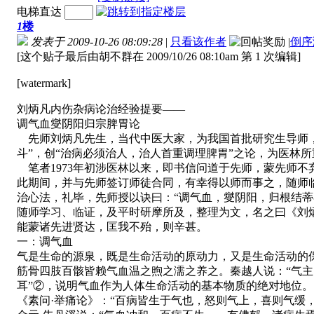
电梯直达
1
楼
发表于 2009-10-26 08:09:28
|
只看该作者
|
倒序
[这个贴子最后由胡不群在 2009/10/26 08:10am 第 1 次编辑]
[watermark]
刘炳凡内伤杂病论治经验提要——
调气血燮阴阳归宗脾胃论
先师刘炳凡先生，当代中医大家，为我国首批研究生导师，
斗”，创“治病必须治人，治人首重调理脾胃”之论，为医林所
笔者1973年初涉医林以来，即书信问道于先师，蒙先师不
此期间，并与先师签订师徒合同，有幸得以师而事之，随师临
治心法，礼毕，先师授以诀曰：“调气血，燮阴阳，归根结
随师学习、临证，及平时研摩所及，整理为文，名之曰《刘
能蒙诸先进贤达，匡我不殆，则辛甚。
一：调气血
气是生命的源泉，既是生命活动的原动力，又是生命活动的
筋骨四肢百骸皆赖气血温之煦之濡之养之。秦越人说：“气主
耳”②，说明气血作为人体生命活动的基本物质的绝对地位。
《素问·举痛论》：“百病皆生于气也，怒则气上，喜则气缓