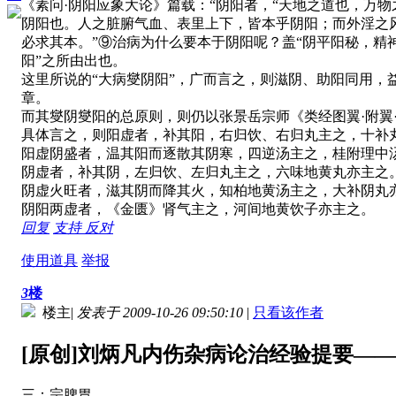
《素问·阴阳应象大论》篇载：“阴阳者，“天地之道也，万
阴阳也。人之脏腑气血、表里上下，皆本乎阴阳；而外淫之
必求其本。”⑨治病为什么要本于阴阳呢？盖“阴平阳秘，精
阳”之所由出也。
这里所说的“大病燮阴阳”，广而言之，则滋阴、助阳同用
章。
而其燮阴燮阳的总原则，则仍以张景岳宗师《类经图翼·附翼
具体言之，则阳虚者，补其阳，右归饮、右归丸主之，十补
阳虚阴盛者，温其阳而逐散其阴寒，四逆汤主之，桂附理中
阴虚者，补其阴，左归饮、左归丸主之，六味地黄丸亦主之
阴虚火旺者，滋其阴而降其火，知柏地黄汤主之，大补阴丸
阴阳两虚者，《金匮》肾气主之，河间地黄饮子亦主之。
回复
支持
反对
使用道具
举报
3
楼
楼主
|
发表于 2009-10-26 09:50:10
|
只看该作者
[原创]刘炳凡内伤杂病论治经验提要—
三：宗脾胃