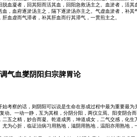
阳脱血凝者，回其阳而活其血，回阳急救汤主之。血淤者，活其
活血，血府逐淤汤主之，隔下逐淤汤亦主之。气虚血淤者，补其
，肝血虚而气滞者，补其肝血而行其滞气，一贯煎主之。
—调气血燮阴阳归宗脾胃论
开始考察的话，则阴阳可以说是生命在形成过程中最为重要最为
极复动。一动一静，互为其根，分阴分阳，两仪立焉。阳变阴合
，二五之精，妙合而凝。乾道成男，坤道成女，二气交感，化生
》尤为心折，临证治病习用熟地，滋阴用熟地，温阳亦用熟地，