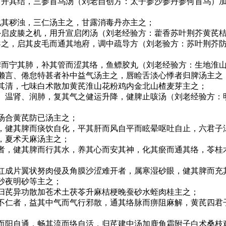
而开其结，三参首乌汤（刘老自创方：太子参沙参丹参何首乌）
化其秽浊，三仁汤主之，甘露消毒丹亦主之；
外启皮腠之机，用升宣启闭汤（刘老经验方：藿香苏叶荆芥黄芪
导之，启其皮毛而通其地府，调中疏导方（刘老验方：苏叶荆芥
脾而宁其肺，补其管而涩其络，鱼鳔胶丸（刘老经验方：生地淮
气懒言、倦怠特甚者补中益气汤主之，唇睑舌淡心悸者归脾汤主之
升其清，七味白术散加黄芪淮山花粉鸡内金北山楂麦芽主之；
脾、温肾、润肺，复其气之健运升降，健脾止咳汤（刘老经验方：
汤合黄芪防已汤主之；
者，健其脾而痰饮自化，平其肝而风自平而眩晕呕吐自止，六君子
，夏术天麻汤主之；
乱者，健其脾而行其水，养其心而安其神，化其瘀而通其络，苓桂
暗红成片翼状努肉侵及角膜沙涩难开者，属寒湿砂眼，健其脾而充
砂夜明砂等主之；
，归芪异功散加苍术土茯苓升麻桔梗晚蚕砂水蛭肉桂主之；
痹不仁者，益其中气而气行邪散，通其络脉而痹阻麻解，黄芪四君
中而阳自通，畅其流而络自活，归芪建中汤加鹿角霜附子白术桑枝