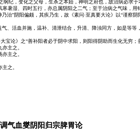
物之纲纪，变化之父母，生杀之本始，神明之府也，故治病必求于
风寒暑湿、四时五行，亦总属阴阳之二气；至于治病之气味，用
神乃治”阴阳偏颇，其疾乃生，故《素问·至真要大论》以“谨察阴
，益气、活血并施，温补、清泄结合，升清、降浊同方，如是等等
·大宝论》之“善补阳者必于阴中求阳，则阳得阴助而生化无穷；
丸亦主之。
汤亦主之。
。
亦主之。
—调气血燮阴阳归宗脾胃论