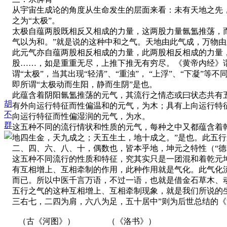
从宇宙生成论的角度从生命发生的层面来看：未有天地之先
之为“太极”。
太极自蕴两股既相反又相成的力量，这两股力量氤氲推荡，而
气以为和。”就是说的这种中和之气。天地由此气成，万物由
此元气亦自蕴两股相反相成的力量，此两股相反相成的力量，
股……，如是重重无尽，上推下推无有穷尽。《黄帝内经》谓
谓“太极”，当其出现“轻清”、“重浊”， “上浮”、“下凝”
即所谓“太极动而生阳，静而生阴”是也。
此蕴含着阴阳氤氲推荡的元气，其流行之情态或曰状态共有
胡
有外向运行特征而性偏温和的元气，为木；具有上向运行特
不
向运行特征而性偏湿润的元气，为水。
群
这五种不同的流行情状和性质的元气，每种之中又都蕴含着
地四生金，天九成之；天五生土，地十成之。”是也。此五行
二、四、六、八、十，偶数也，皆本乎地，坤元之特性（“德
这五种不同流行的性质和特征，究其实只是一团混和着乾元
有互相增上、互相牵制的作用，此种作用就是气化。此气化
而已。所以中医千言万语，不过一语，也就是借金石草木、
五行之气的这种互相增上、互相牵制现象，就是我们所说的
三右七，二四为肩，六八为足，五十居中”则为后世总结的
（古《河图》） （《洛书》）