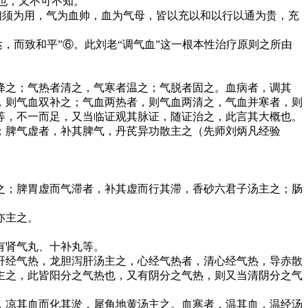
也，又不可不知。
，相须为用，气为血帅，血为气母，皆以充以和以行以通为贵，充
，而致和平”⑥。此刘老“调气血”这一根本性治疗原则之所由
降之；气热者清之，气寒者温之；气脱者固之。血病者，调其
，则气血双补之；气血两热者，则气血两清之，气血并寒者，则
等，不一而足，又当临证观其脉证，随证治之，此言其大概也。
；脾气虚者，补其脾气，丹芪异功散主之（先师刘炳凡经验
之；脾胃虚而气滞者，补其虚而行其滞，香砂六君子汤主之；肠
亦主之。
有肾气丸、十补丸等。
肝经气热，龙胆泻肝汤主之，心经气热者，清心经气热，导赤散
主之，此皆阳分之气热也，又有阴分之气热，则又当清阴分之气
，凉其血而化其淤，犀角地黄汤主之。血寒者，温其血，温经汤