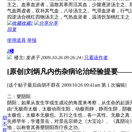
主之。血寒血淤者，温散其寒而活其血，少腹逐淤汤主之。
气血两虚者，双补其气血，八珍汤主之。气滞血淤者，行气
四逆汤合桃红四物汤主之，气热血淤者，温清饮加桃红主之
收藏
1
分享
回复
使用道具
举报
2
楼
楼主
|
发表于 2009-10-26 09:26:24
|
只看该作者
[原创]刘炳凡内伤杂病论治经验提要—
[这个贴子最后由胡不群在 2009/10/26 09:41am 第 1 次编辑]
二：燮阴阳
阴阳，如果从发生学或生成论的角度来考察，从生命的起源
由“无极而太极，太极动而生阳，动极而静，静而生阴，阴
太极也，太极本无极也。五行之生也，各一其性。无极之真
胡
先师早年，学遵景岳，对景岳宗师之《大宝论》、《真阴论
不
地，以称誉其善燮阴阳而疗疾之功。
群