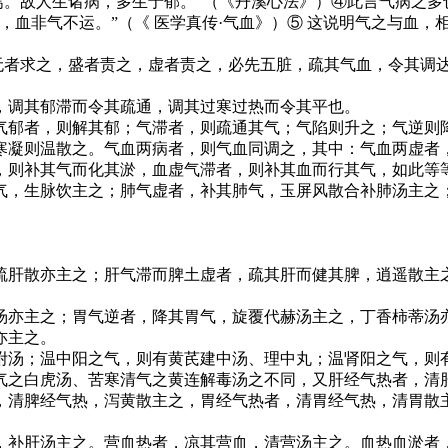
焉。故人生诸病，多生于郁。”（《丹溪心法》）④此言气病之多
，血非气不运。”（《 医学真传·气血》）⑤ 这说明气之与血
无者求之，盛者责之，虚者责之，必先五脏，疏其气血，令其调达
，调其郁滞而令其疏通，调其过寒过热而令其平也。
气郁者，则解其郁；气滞者，则疏通其气；气陷则升之；气逆则
寒凝则温散之。气血两病者，则气血同调之，其中：气血两虚者
，则补其气而化其淤，血虚气滞者，则补其血而行其气，如此等
气，生脉饮主之；肺气虚者，补其肺气，玉屏风散合补肺汤主之
疏肝散亦主之；肝气滞而脾土虚者，疏其肝而健其脾，逍遥散主
汤亦主之；胃气逆者，降其胃气，旋覆代赫汤主之，丁香柿蒂汤
亦主之。
附汤；温中阳之气，则有黄芪建中汤、理中丸；温肾阳之气，则
气之白虎汤、苦寒清气之黄连解毒汤之不同，又肝经气热者，清
，清脾经气热，泻黄散主之，胃经气热者，清胃经气热，清胃散
，补肝汤主之。营血热者，凉其营血，清营汤主之。血热血淤者