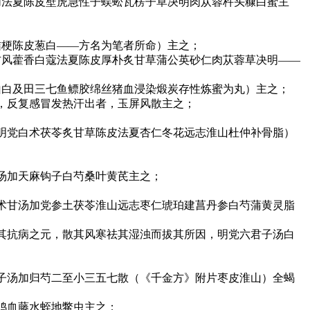
加法夏陈皮壁虎急性子蜈蚣瓦楞子草决明肉苁蓉杵头糠白蜜主
桔梗陈皮葱白——方名为笔者所命）主之；
防风藿香白蔻法夏陈皮厚朴炙甘草蒲公英砂仁肉苁蓉草决明——
山白及田三七鱼鳔胶绵丝猪血浸染煅炭存性炼蜜为丸）主之；
，反复感冒发热汗出者，玉屏风散主之；
明党白术茯苓炙甘草陈皮法夏杏仁冬花远志淮山杜仲补骨脂）
汤加天麻钩子白芍桑叶黄芪主之；
术甘汤加党参土茯苓淮山远志枣仁琥珀建菖丹参白芍蒲黄灵脂
其抗病之元，散其风寒祛其湿浊而拔其所因，明党六君子汤白
子汤加归芍二至小三五七散（《千金方》附片枣皮淮山）全蝎
鸡血藤水蛭地鳖虫主之；