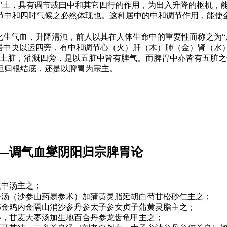
十”土，具有调节或曰中和其它四行的作用，为出入升降的枢机，
节中和四时气候之必然体现也。这种居中的中和调节作用，能使
化生气血，升降清浊，前人以其在人体生命中的重要性而称之为“
，居中央以运四旁，有中和调节心（火）肝（木）肺（金）肾（水
为土脏，灌溉四旁，是以五脏中皆有脾气。而脾胃中亦皆有五脏之
但归根结底，还是以脾胃为宗主。
——调气血燮阴阳归宗脾胃论
建中汤主之；
子汤（沙参山药易参术）加蒲黄灵脂延胡白芍甘松砂仁主之；
郁金鸡内金隔山消沙参丹参太子参女贞子蒲黄灵脂主之；
心，甘麦大枣汤加生地百合丹参龙齿龟甲主之；