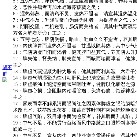
5：五劳七伤，津伤气结，瘀血阻滞而噎而膈者，养其胃
之，恶性肿瘤者再加水蛭海藻菝葜之类；
6：湿热郁蒸，而清窍不灵、发热不退者，清宣其湿热温
7：中气不及，升降失常而为癃为闭者，内提脾胃之气，
8：阴阳交阻，气机逆乱，肠痹而关格者，调其中气而疏
方名为笔者所命）主之；
9：五劳七伤，脾阴受损，咯血、吐血久久不愈者，养其
10：内伤脾胃而发热久不退者，甘温以除其热，其中少
11：气阴两虚而消而渴者，健其脾而益其气，养其阴以
12：脾失健，肾失纳，肺失宣降，而咳而喘而哮者，健
主之；
胡不
13：脾虚气弱湿聚为肿为胀者，健其脾而利其湿，六君子
群
14：脾虚气弱湿聚为饮引动肝风上犯清空而为眩晕呕吐
15：脾虚痰浊上犯清空而眩晕呕吐者，健脾以化痰湿之源
16：脾虚心损，瘀阻脑内颅咽管瘤，头痛心痛，烦躁神
主之；
17：累表而寒不解累清而眼尚红之因素体脾虚之眼结膜
术改苍术、茯苓改土茯苓，加藿香苏叶荆芥防风蝉蜕晚蚕
18：脾虚气陷，双目难睁而为睑废者，补其脾而升其陷
19：中气不足，不能贯行百络而风中络脉之口眼蜗斜麻
蜈蚣主之；
20：中气不足，寒从内生，四肢冷痹之雷诺氏病，温其