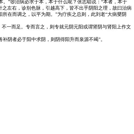
本。”⑧治病必求于本，本于什么呢？张志聪说：“本者，本于
针之左右，诊别色脉，引越高下，皆不出乎阴阳之理，故曰治病
阳所在而调之，以平为期。”为疗疾之总则，此刘老“大病燮阴
，不一而足。专而言之，则专就元阴元阳或谓肾阴与肾阳上作文
善补阴者必于阳中求阴，则阴得阳升而泉源不竭”。