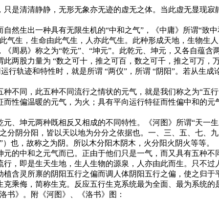
，只是清清静静，无形无象亦无迹的虚无之体。当此虚无显现寂静
自然生出一种具有无限生机的“中和之气”，《中庸》所谓“致中
此气生，生命由此气生，人亦此气生。此种形成天地，生物生人
《周易》称之为“乾元”、“坤元”。此乾元、坤元，又各自蕴含
此两股力量为 “数之可十，推之可百，数之可千，推之可万，
等不同运行轨迹和特性时，就是所谓 “两仪”，所谓 “阴阳”。若从生
五种不同，此五种不同流行之情状的元气，就是我们称之为“五行
征而性偏温暖的元气，为火；具有平向运行特征而性偏中和的元
乾元、坤元两种既相反又相成的不同特性。《河图》所谓“天一
之分阴分阳，皆以天以地为分分之依据也。一、三、五、七、九
”）也，故称之为阴。所以木分阳木阴木，火分阳火阴火等等。
坤元的中和之元气而已。正由于他们只是一气，而又具有五种不
流行，即是生天生地，生人生物的源泉，人亦由此而生。只不过
动植含灵所禀的阴阳五行之偏而调人体阴阳五行之偏，使之归于
生克乘侮，简称生克。反应五行生克系统最为全面、最为系统的
《洛书》。附《河图》、《洛书》图：