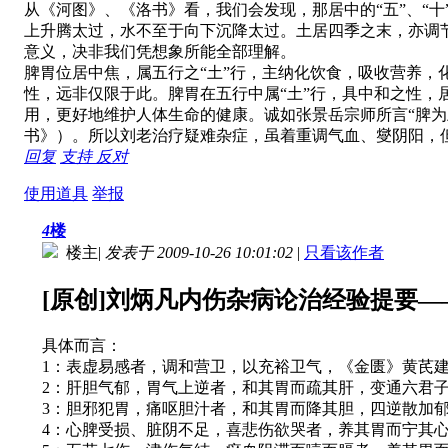
从《河图》、《洛书》看，我们会发现，那居中的“五”、“
上升腾太过，水不至于向下沉降太过。土居四季之末，亦调
意义，决非我们凭想象所能全部理解。
脾胃位居中焦，属五行之“土”行，主纳化饮食，吸收营养，
性，远非仅限于此。脾胃在五行中属“土”行，具中和之性
用，更好地维护人体生命的健康。诚如张景岳宗师所言“脾
书》）。所以刘老治疗疑难杂症，虽着重调气血、燮阴阳，
回复
支持
反对
使用道具
举报
4
楼
楼主
|
发表于 2009-10-26 10:01:02
|
只看该作者
[原创]刘炳凡内伤杂病论治经验提要
具体而言：
1：表虚易感者，调和营卫，以充裕卫气，《金匮》黄芪
2：肝胆气郁，胃气上逆者，和其胃而疏其肝，变通六君
3：胆邪犯胃，痛呕胆汁者，和其胃而降其胆，四逆散加
4：心脾受损、脏阴不足，喜悲伤欲哭者，养其胃而宁其