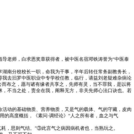
导老师，白求恩奖章获得者，被中医名宿邓铁涛誉为“中医泰
大学湖南分校校长一职，命我为干事，半年后转任常务副教务长，
推荐我去汩罗中医职业中专学校任教，临行，请益刘老疑难杂病论
公而布之，愿与诸有缘者共享之，先师有灵，当不罪我，是以将
林，不当之处，责全在我，阐释无方，非关先师心法口诀也。若
命活动的基础物质、营养物质，又是气的载体、气的守藏，皮肉
用的高度概括，《素问·调经论》“人之所有者，血之与气
气耗，思则气结。”③此言气之病因病机者也，当熟玩之。