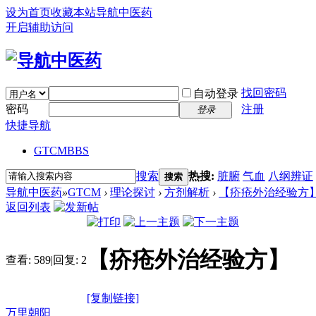
设为首页
收藏本站
导航中医药
开启辅助访问
找回密码
自动登录
密码
注册
登录
快捷导航
GTCM
BBS
搜索
热搜:
脏腑
气血
八纲辨证
搜索
导航中医药
»
GTCM
›
理论探讨
›
方剂解析
›
【疥疮外治经验方
返回列表
【疥疮外治经验方】
查看:
589
|
回复:
2
[复制链接]
万里朝阳