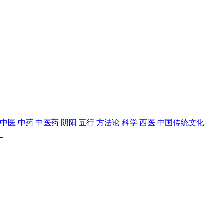
中医
中药
中医药
阴阳
五行
方法论
科学
西医
中国传统文化
】