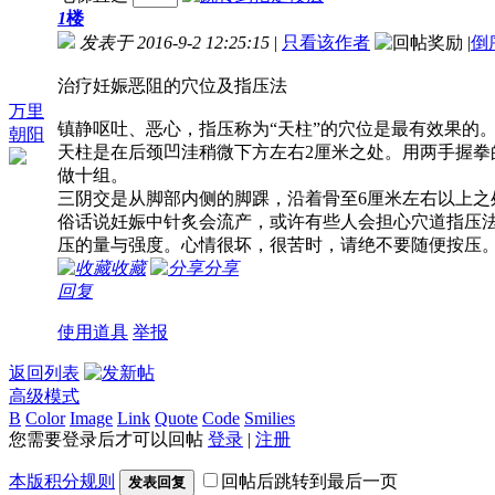
1
楼
发表于 2016-9-2 12:25:15
|
只看该作者
|
倒
治疗妊娠恶阻的穴位及指压法
万里
镇静呕吐、恶心，指压称为“天柱”的穴位是最有效果的。
朝阳
天柱是在后颈凹洼稍微下方左右2厘米之处。用两手握
做十组。
三阴交是从脚部内侧的脚踝，沿着骨至6厘米左右以上
俗话说妊娠中针炙会流产，或许有些人会担心穴道指压
压的量与强度。心情很坏，很苦时，请绝不要随便按压
收藏
分享
回复
使用道具
举报
返回列表
高级模式
B
Color
Image
Link
Quote
Code
Smilies
您需要登录后才可以回帖
登录
|
注册
本版积分规则
回帖后跳转到最后一页
发表回复