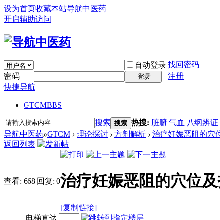
设为首页
收藏本站
导航中医药
开启辅助访问
找回密码
自动登录
密码
注册
登录
快捷导航
GTCM
BBS
搜索
热搜:
脏腑
气血
八纲辨证
搜索
导航中医药
»
GTCM
›
理论探讨
›
方剂解析
›
治疗妊娠恶阻的穴
返回列表
治疗妊娠恶阻的穴位及
查看:
668
|
回复:
0
[复制链接]
电梯直达