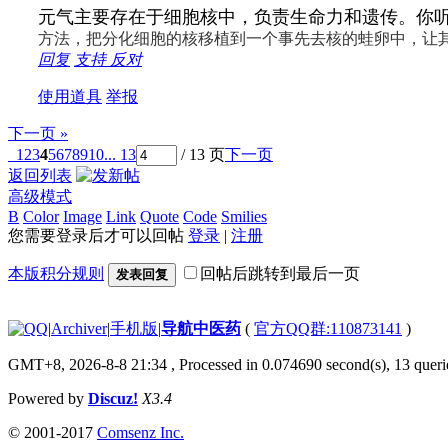
元气主要存在于细胞核中，负责生命力和遗传。你
方法，把分化细胞的核移植到一个事先去核的蛙卵中，让
回复
支持
反对
使用道具
举报
下一页 »
1
2
3
4
5
6
7
8
9
10
... 13
/ 13 页
下一页
返回列表
高级模式
B
Color
Image
Link
Quote
Code
Smilies
您需要登录后才可以回帖
登录
|
注册
本版积分规则
回帖后跳转到最后一页
发表回复
|
Archiver
|
手机版
|
导航中医药
(
官方QQ群:110873141
)
GMT+8, 2026-8-8 21:34
, Processed in 0.074690 second(s), 13 querie
Powered by
Discuz!
X3.4
© 2001-2017
Comsenz Inc.