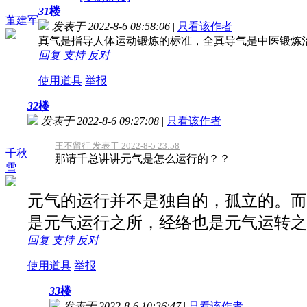
31
楼
董建军
发表于 2022-8-6 08:58:06
|
只看该作者
真气是指导人体运动锻炼的标准，全真导气是中医锻炼
回复
支持
反对
使用道具
举报
32
楼
发表于 2022-8-6 09:27:08
|
只看该作者
王不留行 发表于 2022-8-5 23:58
千秋
那请千总讲讲元气是怎么运行的？？
雪
元气的运行并不是独自的，孤立的。而
是元气运行之所，经络也是元气运转之
回复
支持
反对
使用道具
举报
33
楼
发表于 2022-8-6 10:36:47
|
只看该作者