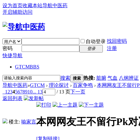
设为首页
收藏本站
导航中医药
开启辅助访问
找回密码
自动登录
密码
注册
登录
快捷导航
GTCM
BBS
搜索
热搜:
脏腑
气血
八纲辨证
搜索
导航中医药
»
GTCM
›
理论探讨
›
百家争鸣
›
本网网友王不留行P
1
2
3
4
5
6
7
8
9
10
... 13
/ 13 页
下一页
返回列表
本网网友王不留行Pk对
楼主:
喻家言
[复制链接]