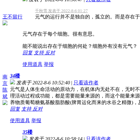
千秋雪 发表于 2022-8-6 01:27
王不留行
元气的运行并不是独自的，孤立的。而是存在于每
元气存在于每个细胞。很有意思。
能不能说出存在于细胞的何处？细胞外有没有元气？
回复
支持
反对
使用道具
举报
34
楼
南
发表于 2022-8-6 10:52:40
|
只看该作者
京
元气是人体生命活动的原动力，在机体内无处不在，无时不
陈
理活动过程或功能，都是需要能量来源的，而这个能量来源
斌
养物质葡萄糖氨基酸脂肪酸(脾胃运化而来的水谷之精微)，及
回复
支持
反对
使用道具
举报
35
楼
发表于 2022-8-6 10:58:14
|
只看该作者