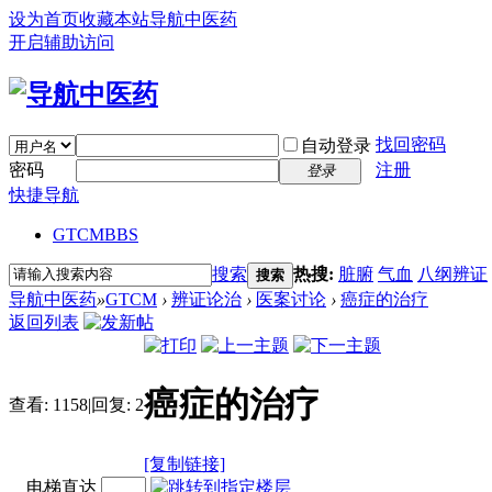
设为首页
收藏本站
导航中医药
开启辅助访问
找回密码
自动登录
密码
注册
登录
快捷导航
GTCM
BBS
搜索
热搜:
脏腑
气血
八纲辨证
搜索
导航中医药
»
GTCM
›
辨证论治
›
医案讨论
›
癌症的治疗
返回列表
癌症的治疗
查看:
1158
|
回复:
2
[复制链接]
电梯直达