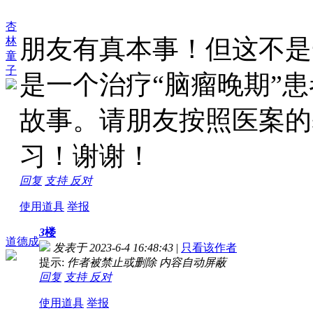
杏
朋友有真本事！但这不是
林
童
子
是一个治疗“脑瘤晚期”
故事。请朋友按照医案的
习！谢谢！
回复
支持
反对
使用道具
举报
3
楼
道德成
发表于 2023-6-4 16:48:43
|
只看该作者
提示:
作者被禁止或删除 内容自动屏蔽
回复
支持
反对
使用道具
举报