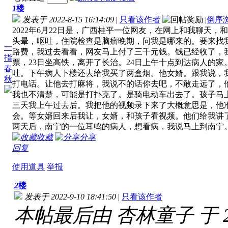
1
楼
发表于 2022-8-15 16:14:09
|
只看该作者
|
倒序
2022年6月22日是，广西桂平一位网友，在网上和我聊天
头晕，呕吐，住院检查是脑瘤晚期，问我是哪来的。要来找
一
路费，我过去看看，网友马上付了三千元钱。钱已经收了，
指
票，23日坐高铁，离开了长治。24日上午十点到达病人的
春
吐。下午病人下楼还去给我买了两盒烟。他女婿。跟我说，
秋
打电话。让他去打麻将，我说不的话你去吧，不敢走远了，
我也不清楚，可能是打扑克了。是骑电动车出去了。孩子马
三天我上午过去后。我把他的视频录下来了大概意思是，他准
会。等女婿回来后我让，女婿，和孩子看视频。他们给我讲
两天后，南宁的一位耳鸣的病人，想看病，我说马上到南宁
收藏
分享
回复
使用道具
举报
2
楼
发表于 2022-9-10 18:41:50
|
只看该作者
本帖最后由 杏林童子 于 2022