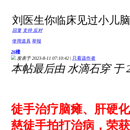
刘医生你临床见过小儿
回复
支持
反对
使用道具
举报
26
楼
发表于 2023-8-11 07:10:42
|
只看该作者
本帖最后由 水滴石穿 于 2023
徒手治疗脑瘫、肝硬化
慈徒手拍打治病，荣获