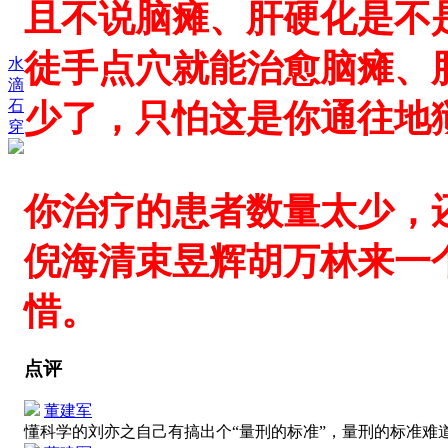
且不说脑瘫、肝硬化是不
徒手点穴就能治愈脑瘫、
水
滴
石
少了，只怕这是你通往地
穿
你治疗的患者数量太少，
倪海清束昱辉胡万林来一
惜。
点评
董建军
懂科学的刘亦之自己有搞出个“量刑的标准”，量刑的标准