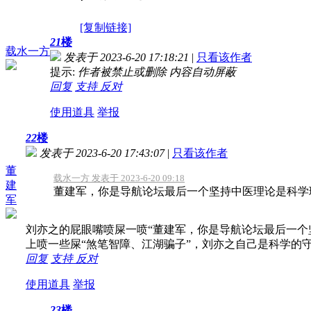
[复制链接]
21
楼
载水一方
发表于 2023-6-20 17:18:21
|
只看该作者
提示:
作者被禁止或删除 内容自动屏蔽
回复
支持
反对
使用道具
举报
22
楼
发表于 2023-6-20 17:43:07
|
只看该作者
董
载水一方 发表于 2023-6-20 09:18
建
董建军，你是导航论坛最后一个坚持中医理论是科学
军
刘亦之的屁眼嘴喷屎一喷“董建军，你是导航论坛最后一个
上喷一些屎“煞笔智障、江湖骗子”，刘亦之自己是科学的
回复
支持
反对
使用道具
举报
23
楼