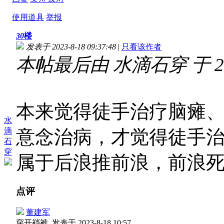
使用道具
举报
30
楼
发表于 2023-8-18 09:37:48
|
只看该作者
本帖最后由 水滴石穿 于 2023
本来觉得徒手治疗脑瘫、
水
滴
意念治病，才觉得徒手
石
穿
属于后浪推前浪，前浪
点评
董建军
穿开裆裤
发表于 2023-8-18 10:57