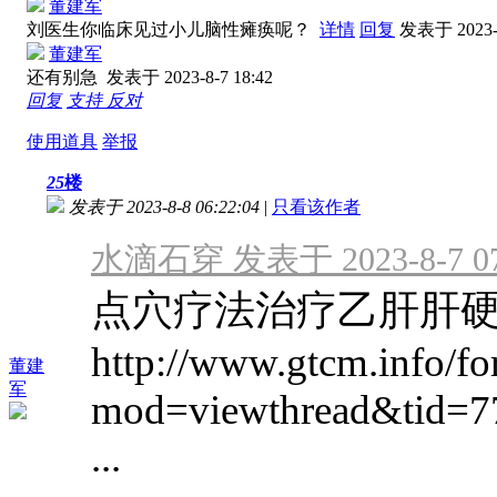
董建军
刘医生你临床见过小儿脑性瘫痪呢？
详情
回复
发表于 2023-8
董建军
还有别急
发表于 2023-8-7 18:42
回复
支持
反对
使用道具
举报
25
楼
发表于 2023-8-8 06:22:04
|
只看该作者
水滴石穿 发表于 2023-8-7 07
点穴疗法治疗乙肝肝
http://www.gtcm.info/f
董建
军
mod=viewthread&tid=
...