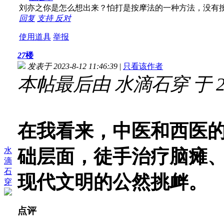
刘亦之你是怎么想出来？怕打是按摩法的一种方法，没有
回复
支持
反对
使用道具
举报
27
楼
发表于 2023-8-12 11:46:39
|
只看该作者
本帖最后由 水滴石穿 于 2023
在我看来，中医和西医
水
础层面，徒手治疗脑瘫
滴
石
现代文明的公然挑衅。
穿
点评