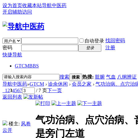
设为首页
收藏本站
导航中医药
开启辅助访问
找回密码
自动登录
密码
注册
登录
快捷导航
GTCM
BBS
搜索
热搜:
脏腑
气血
八纲辨证
搜索
导航中医药
»
GTCM
›
诊余休闲
›
会员之家
›
气功治病、点穴治病
1
2
3
4
5
6
7
/ 7 页
下一页
返回列表
气功治病、点穴治病、
楼主:
风卷
云开
是旁门左道