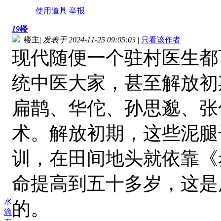
使用道具
举报
19
楼
楼主
|
发表于 2024-11-25 09:05:03
|
只看该作者
现代随便一个驻村医生都
统中医大家，甚至解放初
扁鹊、华佗、孙思邈、张
术。解放初期，这些泥腿
训，在田间地头就依靠《
命提高到五十多岁，这是
水
的。
滴