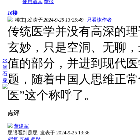
使用道具
举报
16
楼
楼主
|
发表于 2024-9-25 13:25:49
|
只看该作者
传统医学并没有高深的理
玄妙，只是空洞、无聊，
值的部分，并进到现代医
水
滴
石
题，随着中国人思维正常
穿
医”这个称呼了。
点评
董建军
屁眼看到是屁
发表于 2024-9-25 13:36
回复
支持
反对