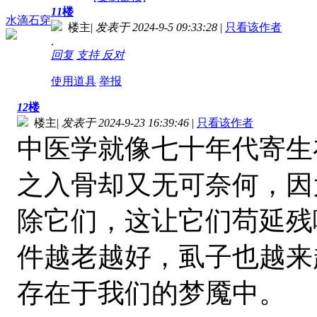
11
楼
水滴石穿
楼主
|
发表于 2024-9-5 09:33:28
|
只看该作者
.
回复
支持
反对
使用道具
举报
12
楼
楼主
|
发表于 2024-9-23 16:39:46
|
只看该作者
中医学就像七十年代寄生
之入骨却又无可奈何，因
除它们，这让它们苟延残
件越老越好，虱子也越来
存在于我们的梦魇中。