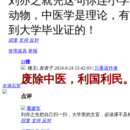
刘亦之就凭这句你连小学
动物，中医学是理论，有
到大学毕业证的！
回复
支持
反对
使用道具
举报
15
楼
楼主
|
发表于 2024-9-24 15:42:03
|
只看该作者
废除中医，利国利民
水滴石穿
点评
董建军
刘亦之先把自己扫一扫，大学里的文盲，必读课不及
回复
支持
反对