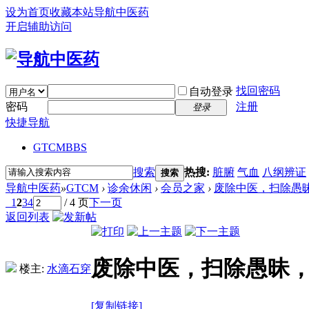
设为首页
收藏本站
导航中医药
开启辅助访问
找回密码
自动登录
密码
注册
登录
快捷导航
GTCM
BBS
搜索
热搜:
脏腑
气血
八纲辨证
搜索
导航中医药
»
GTCM
›
诊余休闲
›
会员之家
›
废除中医，扫除愚
1
2
3
4
/ 4 页
下一页
返回列表
废除中医，扫除愚昧
楼主:
水滴石穿
[复制链接]