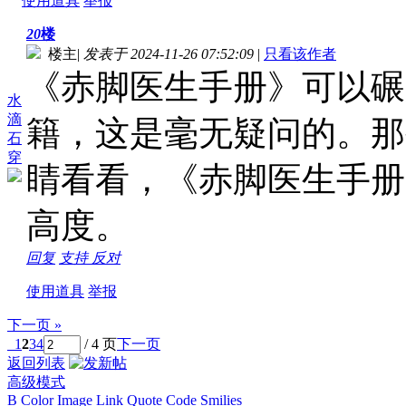
使用道具
举报
20
楼
楼主
|
发表于 2024-11-26 07:52:09
|
只看该作者
《赤脚医生手册》可以碾
水
滴
籍，这是毫无疑问的。那
石
穿
睛看看，《赤脚医生手册
高度。
回复
支持
反对
使用道具
举报
下一页 »
1
2
3
4
/ 4 页
下一页
返回列表
高级模式
B
Color
Image
Link
Quote
Code
Smilies