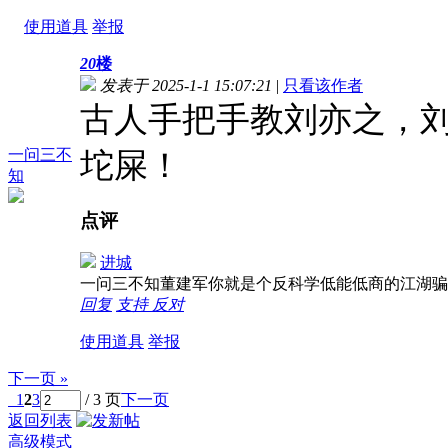
使用道具
举报
20
楼
发表于 2025-1-1 15:07:21
|
只看该作者
古人手把手教刘亦之，
一问三不
坨屎！
知
点评
进城
一问三不知董建军你就是个反科学低能低商的江湖
回复
支持
反对
使用道具
举报
下一页 »
1
2
3
/ 3 页
下一页
返回列表
高级模式