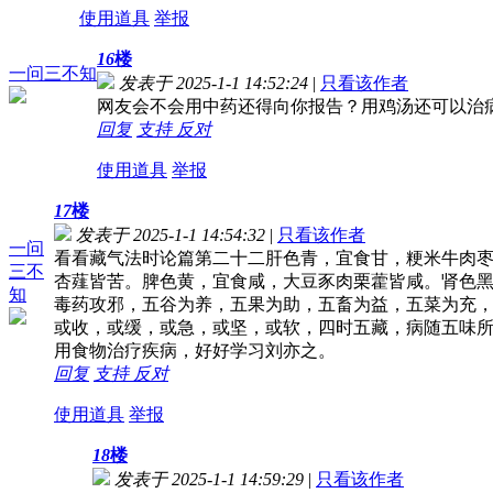
使用道具
举报
16
楼
一问三不知
发表于 2025-1-1 14:52:24
|
只看该作者
网友会不会用中药还得向你报告？用鸡汤还可以治
回复
支持
反对
使用道具
举报
17
楼
发表于 2025-1-1 14:54:32
|
只看该作者
一问
看看藏气法时论篇第二十二肝色青，宜食甘，粳米牛肉
三不
杏薤皆苦。脾色黄，宜食咸，大豆豕肉栗藿皆咸。肾色
知
毒药攻邪，五谷为养，五果为助，五畜为益，五菜为充
或收，或缓，或急，或坚，或软，四时五藏，病随五味
用食物治疗疾病，好好学习刘亦之。
回复
支持
反对
使用道具
举报
18
楼
发表于 2025-1-1 14:59:29
|
只看该作者