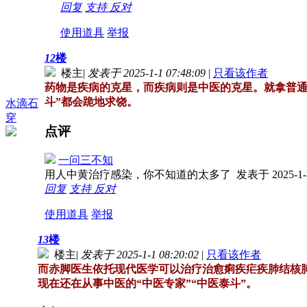
回复
支持
反对
使用道具
举报
12
楼
楼主
|
发表于 2025-1-1 07:48:09
|
只看该作者
药物是疾病的克星，而疾病则是中医的克星。就拿普通
斗”都会跪地求饶。
水滴石
穿
点评
一问三不知
用人中黄治疗感染，你不知道的太多了
发表于 2025-1-1
回复
支持
反对
使用道具
举报
13
楼
楼主
|
发表于 2025-1-1 08:20:02
|
只看该作者
而赤脚医生依托现代医学可以治疗治愈痢疾疟疾肺结核肺
现在还在从事中医的“中医专家”“中医泰斗”。