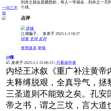
刘亦之就会是臆想的，有人一学就会，刘亦之一天
个球。
一问三不
知
点评
进城
江湖骗子。
发表于 2025-1-3 18:37
回复
支持
反对
使用道具
举报
19
楼
发表于 2025-1-1 15:06:15
|
只看该作者
内经王冰叙《重广补注黄帝
夫释缚脱艰，全真导气，拯
三圣道则不能致之矣。孔安
帝之书，谓之三坟，言大道