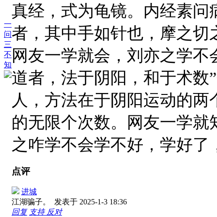
真经，式为龟镜。内经素问
一
者，其中手如针也，摩之切
问
三
网友一学就会，刘亦之学不
不
知
道者，法于阴阳，和于术数
人，方法在于阴阳运动的两
的无限个次数。网友一学就
之咋学不会学不好，学好了
点评
进城
江湖骗子。
发表于 2025-1-3 18:36
回复
支持
反对