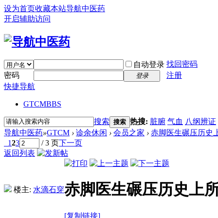
设为首页
收藏本站
导航中医药
开启辅助访问
找回密码
自动登录
密码
注册
登录
快捷导航
GTCM
BBS
搜索
热搜:
脏腑
气血
八纲辨证
搜索
导航中医药
»
GTCM
›
诊余休闲
›
会员之家
›
赤脚医生碾压历史
1
2
3
/ 3 页
下一页
返回列表
赤脚医生碾压历史上
楼主:
水滴石穿
[复制链接]