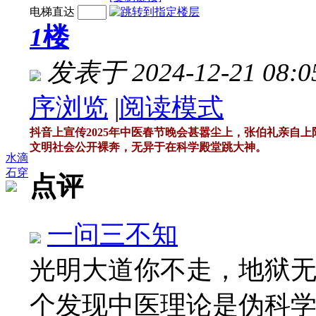
电梯直达
1
楼
发表于 2024-12-21 08:0
序浏览
|
阅读模式
抖音上宣传2025年中医春节晚会甚嚣尘上，张伯礼亲自
文明社会公开裸奔，无异于在科学殿堂跳大神。
水滴
石穿
点评
一问三不知
光明大道你不走，地狱
个发现中医理论是伪科