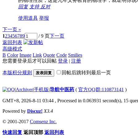
的物理性质，这是九年义务教育的物理学，就证明你说
回复
支持
反对
使用道具
举报
下一页 »
1
2
3
4
5
6
7
8
9
/ 9 页
下一页
返回列表
高级模式
B
Color
Image
Link
Quote
Code
Smilies
您需要登录后才可以回帖
登录
|
注册
本版积分规则
回帖后跳转到最后一页
发表回复
|
Archiver
|
手机版
|
导航中医药
(
官方QQ群:110873141
)
GMT+8, 2026-8-11 03:44
, Processed in 0.063931 second(s), 15 quer
Powered by
Discuz!
X3.4
© 2001-2017
Comsenz Inc.
快速回复
返回顶部
返回列表