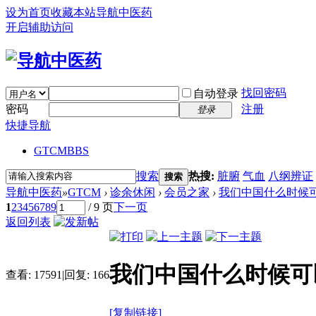
设为首页
收藏本站
导航中医药
开启辅助访问
找回密码
自动登录
密码
注册
登录
快捷导航
GTCM
BBS
搜索
热搜:
脏腑
气血
八纲辨证
搜索
导航中医药
»
GTCM
›
诊余休闲
›
会员之家
›
我们中国什么时候
1
2
3
4
5
6
7
8
9
/ 9 页
下一页
返回列表
我们中国什么时候可
查看:
17591
|
回复:
166
[复制链接]