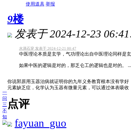
使用道具
举报
9
楼
发表于 2024-12-23 06:41
水滴石穿 发表于 2024-12-21 00:47
中医理论本质是玄学，气功理论出自中医理论同样是
如果中医的逻辑是对的，那乏仑工的逻辑也是对的。 ..
你说郭原用玉器治病就证明你的九年义务教育根本没有学好
元素缺乏症，化学认为玉器有微量元素，可以通过体表吸收
一
问
点评
三
不
知
fayuan_guo