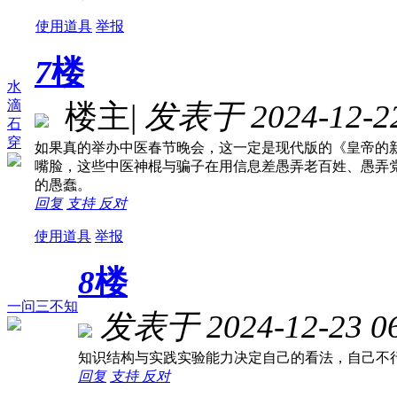
使用道具
举报
7
楼
水
滴
楼主
|
发表于 2024-12-22
石
穿
如果真的举办中医春节晚会，这一定是现代版的《皇帝的
嘴脸，这些中医神棍与骗子在用信息差愚弄老百姓、愚弄
的愚蠢。
回复
支持
反对
使用道具
举报
8
楼
一问三不知
发表于 2024-12-23 06
知识结构与实践实验能力决定自己的看法，自己不
回复
支持
反对