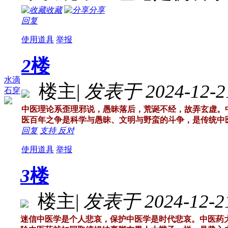
收藏
分享
回复
使用道具
举报
2
楼
水滴
楼主
|
发表于 2024-12-21
石穿
中医理论系歪理邪说，愚昧落后，荒诞不经，故弄玄虚。
医百年之争是科学与愚昧、文明与野蛮的斗争，是传统中
回复
支持
反对
使用道具
举报
3
楼
楼主
|
发表于 2024-12-21
迷信中医学是个人悲哀，保护中医学是时代悲哀。中医药