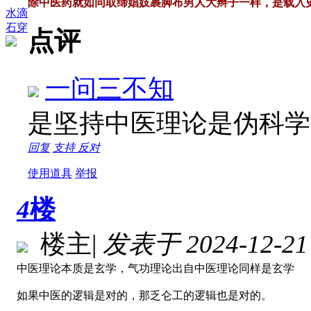
除中医药就如同取缔娼妓裹脚布男人大辫子一样，是载入
水滴
石穿
点评
一问三不知
是坚持中医理论是伪科
回复
支持
反对
使用道具
举报
4
楼
楼主
|
发表于 2024-12-21 
中医理论本质是玄学，气功理论出自中医理论同样是玄学
如果中医的逻辑是对的，那乏仑工的逻辑也是对的。