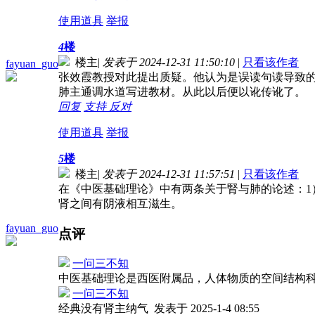
使用道具
举报
4
楼
楼主
|
发表于 2024-12-31 11:50:10
|
只看该作者
fayuan_guo
张效霞教授对此提出质疑。他认为是误读句读导致
肺主通调水道写进教材。从此以后便以讹传讹了。
回复
支持
反对
使用道具
举报
5
楼
楼主
|
发表于 2024-12-31 11:57:51
|
只看该作者
在《中医基础理论》中有两条关于腎与肺的论述：1
肾之间有阴液相互滋生。
fayuan_guo
点评
一问三不知
中医基础理论是西医附属品，人体物质的空间结构
一问三不知
经典没有肾主纳气
发表于 2025-1-4 08:55