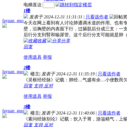
电梯直达
1
楼
发表于 2024-12-31 11:31:31
|
只看该作者
fayuan_guo
今天在网上看到有人讨论肺通调水道的作用。也有
壁，沿胸壁的内表面下行，过膈肌后分成三支：一
后行分支到腎和输尿管。这个后行分支可能就是肺
收藏
分享
回复
使用道具
举报
2
楼
fayuan_guo
楼主
|
发表于 2024-12-31 11:35:19
|
只看该作者
《灵枢经经脉》记载：肺经…气盛有余…小便数而
回复
支持
反对
使用道具
举报
3
楼
fayuan_guo
楼主
|
发表于 2024-12-31 11:40:06
|
只看该作者
《素问经脉别论》记载：饮入于胃，游溢精气，上
回复
支持
反对