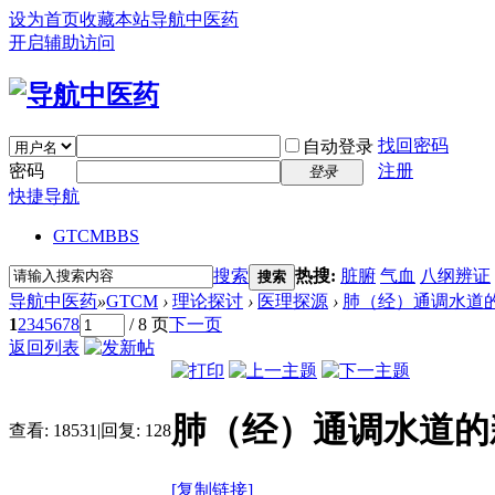
设为首页
收藏本站
导航中医药
开启辅助访问
找回密码
自动登录
密码
注册
登录
快捷导航
GTCM
BBS
搜索
热搜:
脏腑
气血
八纲辨证
搜索
导航中医药
»
GTCM
›
理论探讨
›
医理探源
›
肺（经）通调水道
1
2
3
4
5
6
7
8
/ 8 页
下一页
返回列表
肺（经）通调水道的
查看:
18531
|
回复:
128
[复制链接]