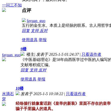
一问三不知
点评
fayuan_guo
五行的金生水。本质上是经脉的联系。古人用哲学
回复
支持
反对
使用道具
举报
9
楼
楼主
|
发表于 2025-1-5 01:24:37
|
只看该作者
fayuan_guo
《中医基础理论》是58年由西医学过中医的人编写
文献堆积或汇编。
回复
支持
反对
使用道具
举报
10
楼
水滴石
发表于 2025-1-5 10:18:22
|
只看该作者
穿
经络循行就像童话剧《皇帝的新装》里面不存在的皇帝
骗子手里骗人的道具。