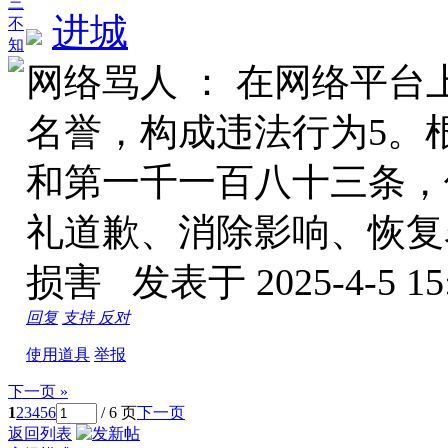
三
进城
不
知
网络骂人 ： 在网络平
名誉，构成违法行为5。
和第一千一百八十三条，
礼道歉、消除影响、恢复
损害
发表于 2025-4-5 15
回复
支持
反对
使用道具
举报
下一页 »
1
2
3
4
5
6
/ 6 页
下一页
返回列表