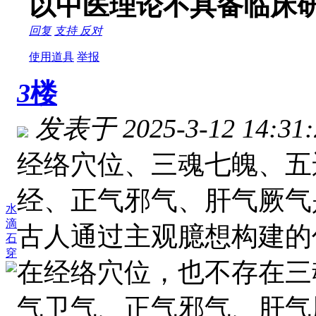
以中医理论不具备临床
回复
支持
反对
使用道具
举报
3
楼
发表于 2025-3-12 14:31:
经络穴位、三魂七魄、五
经、正气邪气、肝气厥气
水
滴
古人通过主观臆想构建的
石
穿
在经络穴位，也不存在三
气卫气、正气邪气、肝气