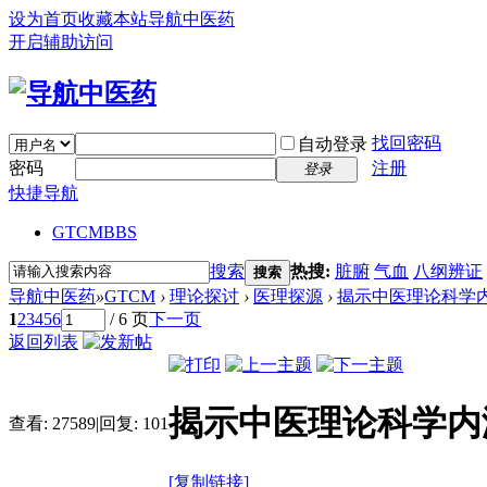
设为首页
收藏本站
导航中医药
开启辅助访问
找回密码
自动登录
密码
注册
登录
快捷导航
GTCM
BBS
搜索
热搜:
脏腑
气血
八纲辨证
搜索
导航中医药
»
GTCM
›
理论探讨
›
医理探源
›
揭示中医理论科学
1
2
3
4
5
6
/ 6 页
下一页
返回列表
揭示中医理论科学内
查看:
27589
|
回复:
101
[复制链接]