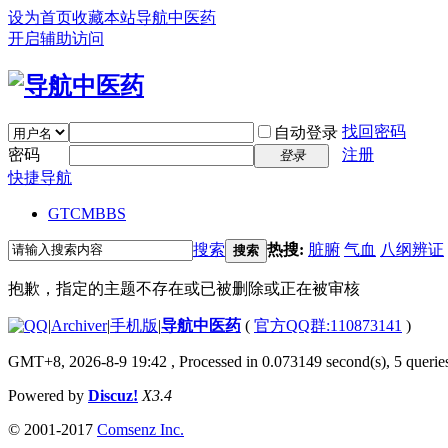
设为首页
收藏本站
导航中医药
开启辅助访问
找回密码
自动登录
密码
注册
登录
快捷导航
GTCM
BBS
搜索
热搜:
脏腑
气血
八纲辨证
搜索
抱歉，指定的主题不存在或已被删除或正在被审核
|
Archiver
|
手机版
|
导航中医药
(
官方QQ群:110873141
)
GMT+8, 2026-8-9 19:42
, Processed in 0.073149 second(s), 5 queries
Powered by
Discuz!
X3.4
© 2001-2017
Comsenz Inc.