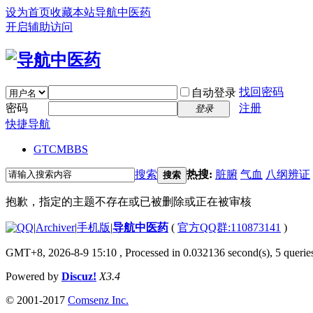
设为首页
收藏本站
导航中医药
开启辅助访问
找回密码
自动登录
密码
注册
登录
快捷导航
GTCM
BBS
搜索
热搜:
脏腑
气血
八纲辨证
搜索
抱歉，指定的主题不存在或已被删除或正在被审核
|
Archiver
|
手机版
|
导航中医药
(
官方QQ群:110873141
)
GMT+8, 2026-8-9 15:10
, Processed in 0.032136 second(s), 5 queries
Powered by
Discuz!
X3.4
© 2001-2017
Comsenz Inc.