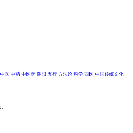
中医
中药
中医药
阴阳
五行
方法论
科学
西医
中国传统文化
 .