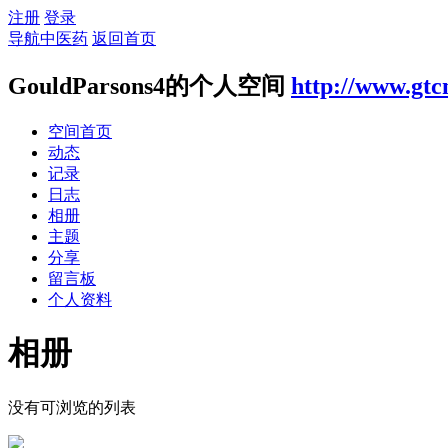
注册
登录
导航中医药
返回首页
GouldParsons4的个人空间
http://www.gtc
空间首页
动态
记录
日志
相册
主题
分享
留言板
个人资料
相册
没有可浏览的列表