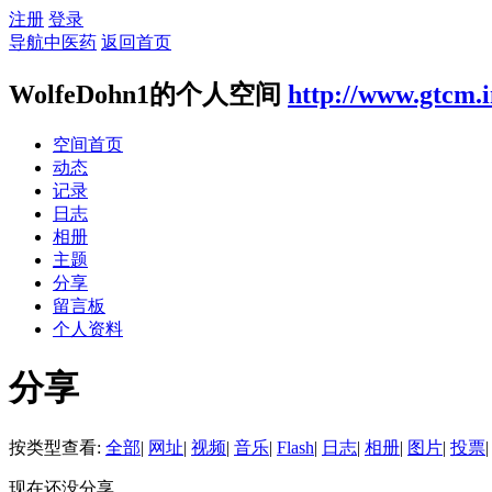
注册
登录
导航中医药
返回首页
WolfeDohn1的个人空间
http://www.gtcm.
空间首页
动态
记录
日志
相册
主题
分享
留言板
个人资料
分享
按类型查看:
全部
|
网址
|
视频
|
音乐
|
Flash
|
日志
|
相册
|
图片
|
投票
|
现在还没分享