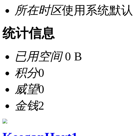
所在时区
使用系统默认
统计信息
已用空间
0 B
积分
0
威望
0
金钱
2