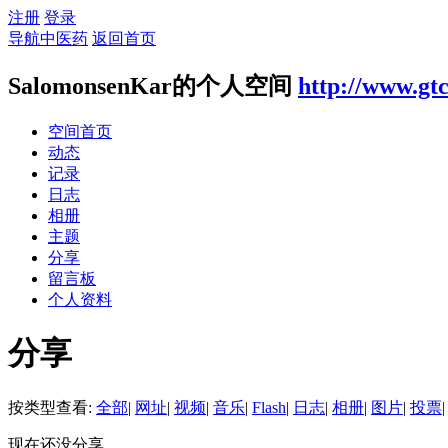
注册
登录
导航中医药
返回首页
SalomonsenKar的个人空间
http://www.gt
空间首页
动态
记录
日志
相册
主题
分享
留言板
个人资料
分享
按类型查看:
全部
|
网址
|
视频
|
音乐
|
Flash
|
日志
|
相册
|
图片
|
投票
|
现在还没分享