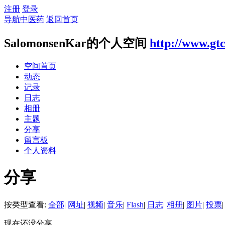
注册
登录
导航中医药
返回首页
SalomonsenKar的个人空间
http://www.gt
空间首页
动态
记录
日志
相册
主题
分享
留言板
个人资料
分享
按类型查看:
全部
|
网址
|
视频
|
音乐
|
Flash
|
日志
|
相册
|
图片
|
投票
|
现在还没分享