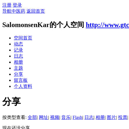
注册
登录
导航中医药
返回首页
SalomonsenKar的个人空间
http://www.gt
空间首页
动态
记录
日志
相册
主题
分享
留言板
个人资料
分享
按类型查看:
全部
|
网址
|
视频
|
音乐
|
Flash
|
日志
|
相册
|
图片
|
投票
|
现在还没分享