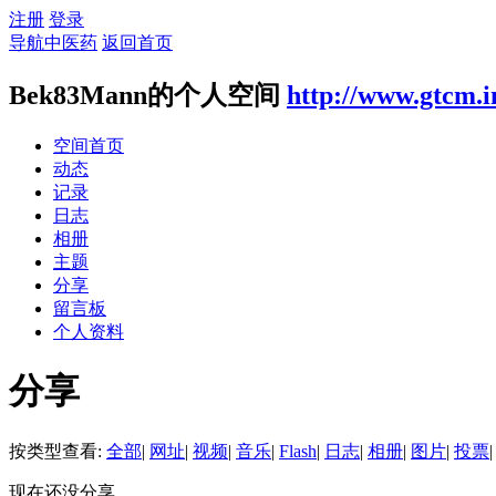
注册
登录
导航中医药
返回首页
Bek83Mann的个人空间
http://www.gtcm.i
空间首页
动态
记录
日志
相册
主题
分享
留言板
个人资料
分享
按类型查看:
全部
|
网址
|
视频
|
音乐
|
Flash
|
日志
|
相册
|
图片
|
投票
|
现在还没分享