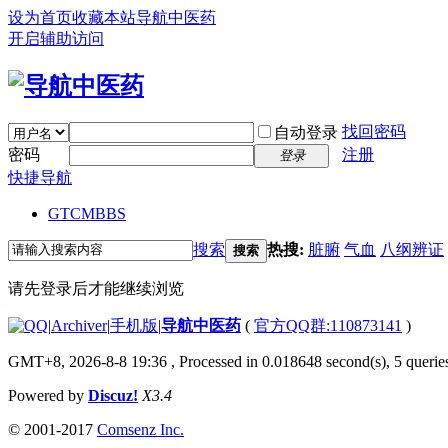
设为首页
收藏本站
导航中医药
开启辅助访问
找回密码
自动登录
密码
注册
登录
快捷导航
GTCM
BBS
搜索
热搜:
脏腑
气血
八纲辨证
搜索
请先登录后才能继续浏览
|
Archiver
|
手机版
|
导航中医药
(
官方QQ群:110873141
)
GMT+8, 2026-8-8 19:36
, Processed in 0.018648 second(s), 5 queries
Powered by
Discuz!
X3.4
© 2001-2017
Comsenz Inc.