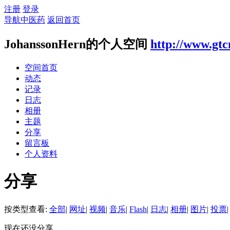
注册
登录
导航中医药
返回首页
JohanssonHern的个人空间
http://www.gtc
空间首页
动态
记录
日志
相册
主题
分享
留言板
个人资料
分享
按类型查看:
全部
|
网址
|
视频
|
音乐
|
Flash
|
日志
|
相册
|
图片
|
投票
|
现在还没分享