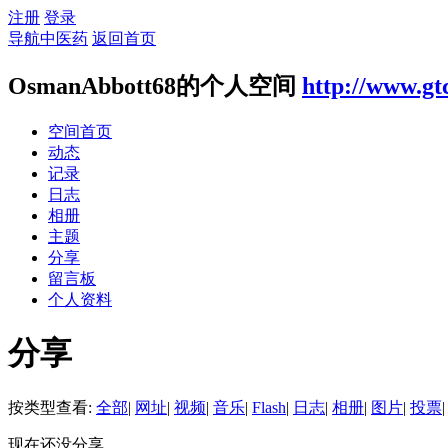
注册
登录
导航中医药
返回首页
OsmanAbbott68的个人空间
http://www.gt
空间首页
动态
记录
日志
相册
主题
分享
留言板
个人资料
分享
按类型查看:
全部
|
网址
|
视频
|
音乐
|
Flash
|
日志
|
相册
|
图片
|
投票
|
现在还没分享