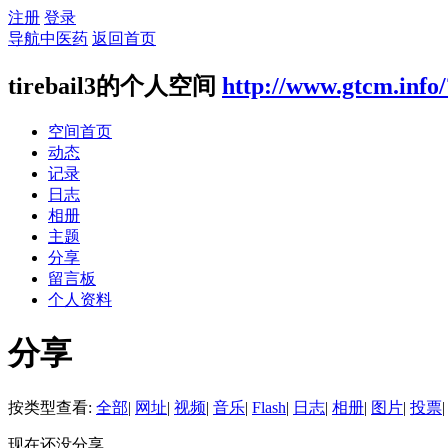
注册
登录
导航中医药
返回首页
tirebail3的个人空间
http://www.gtcm.info
空间首页
动态
记录
日志
相册
主题
分享
留言板
个人资料
分享
按类型查看:
全部
|
网址
|
视频
|
音乐
|
Flash
|
日志
|
相册
|
图片
|
投票
|
现在还没分享