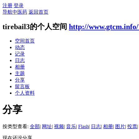
注册
登录
导航中医药
返回首页
tirebail3的个人空间
http://www.gtcm.info
空间首页
动态
记录
日志
相册
主题
分享
留言板
个人资料
分享
按类型查看:
全部
|
网址
|
视频
|
音乐
|
Flash
|
日志
|
相册
|
图片
|
投票
|
现在还没分享