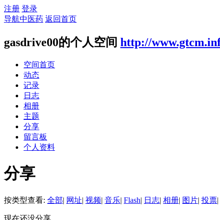
注册
登录
导航中医药
返回首页
gasdrive00的个人空间
http://www.gtcm.in
空间首页
动态
记录
日志
相册
主题
分享
留言板
个人资料
分享
按类型查看:
全部
|
网址
|
视频
|
音乐
|
Flash
|
日志
|
相册
|
图片
|
投票
|
现在还没分享