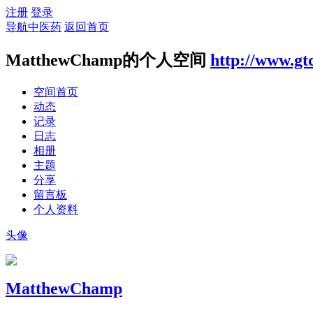
注册
登录
导航中医药
返回首页
MatthewChamp的个人空间
http://www.gt
空间首页
动态
记录
日志
相册
主题
分享
留言板
个人资料
头像
MatthewChamp