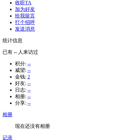
收听TA
加为好友
给我留言
打个招呼
发送消息
统计信息
已有
--
人来访过
积分:
--
威望:
--
金钱:
2
好友:
--
日志:
--
相册:
--
分享:
--
相册
现在还没有相册
记录