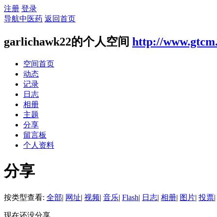
注册
登录
导航中医药
返回首页
garlichawk22的个人空间
http://www.gtcm
空间首页
动态
记录
日志
相册
主题
分享
留言板
个人资料
分享
按类型查看:
全部
|
网址
|
视频
|
音乐
|
Flash
|
日志
|
相册
|
图片
|
投票
|
现在还没分享