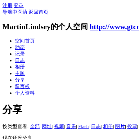
注册
登录
导航中医药
返回首页
MartinLindsey的个人空间
http://www.gtc
空间首页
动态
记录
日志
相册
主题
分享
留言板
个人资料
分享
按类型查看:
全部
|
网址
|
视频
|
音乐
|
Flash
|
日志
|
相册
|
图片
|
投票
|
现在还没分享