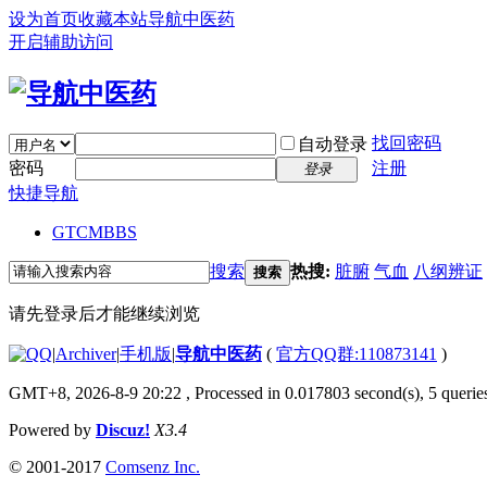
设为首页
收藏本站
导航中医药
开启辅助访问
找回密码
自动登录
密码
注册
登录
快捷导航
GTCM
BBS
搜索
热搜:
脏腑
气血
八纲辨证
搜索
请先登录后才能继续浏览
|
Archiver
|
手机版
|
导航中医药
(
官方QQ群:110873141
)
GMT+8, 2026-8-9 20:22
, Processed in 0.017803 second(s), 5 queries
Powered by
Discuz!
X3.4
© 2001-2017
Comsenz Inc.