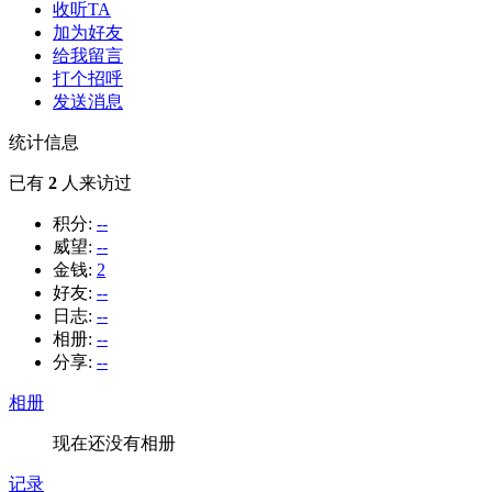
收听TA
加为好友
给我留言
打个招呼
发送消息
统计信息
已有
2
人来访过
积分:
--
威望:
--
金钱:
2
好友:
--
日志:
--
相册:
--
分享:
--
相册
现在还没有相册
记录