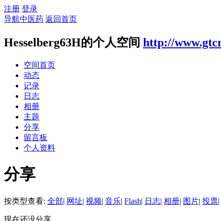
注册
登录
导航中医药
返回首页
Hesselberg63H的个人空间
http://www.gtc
空间首页
动态
记录
日志
相册
主题
分享
留言板
个人资料
分享
按类型查看:
全部
|
网址
|
视频
|
音乐
|
Flash
|
日志
|
相册
|
图片
|
投票
|
现在还没分享