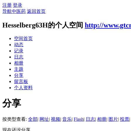
注册
登录
导航中医药
返回首页
Hesselberg63H的个人空间
http://www.gtc
空间首页
动态
记录
日志
相册
主题
分享
留言板
个人资料
分享
按类型查看:
全部
|
网址
|
视频
|
音乐
|
Flash
|
日志
|
相册
|
图片
|
投票
|
现在还没分享