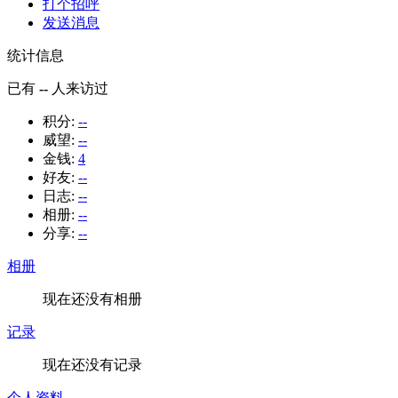
打个招呼
发送消息
统计信息
已有
--
人来访过
积分:
--
威望:
--
金钱:
4
好友:
--
日志:
--
相册:
--
分享:
--
相册
现在还没有相册
记录
现在还没有记录
个人资料