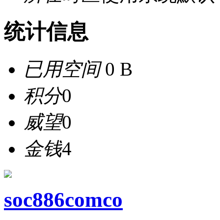
统计信息
已用空间
0 B
积分
0
威望
0
金钱
4
soc886comco