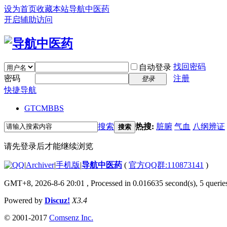
设为首页
收藏本站
导航中医药
开启辅助访问
找回密码
自动登录
密码
注册
登录
快捷导航
GTCM
BBS
搜索
热搜:
脏腑
气血
八纲辨证
搜索
请先登录后才能继续浏览
|
Archiver
|
手机版
|
导航中医药
(
官方QQ群:110873141
)
GMT+8, 2026-8-6 20:01
, Processed in 0.016635 second(s), 5 queries
Powered by
Discuz!
X3.4
© 2001-2017
Comsenz Inc.