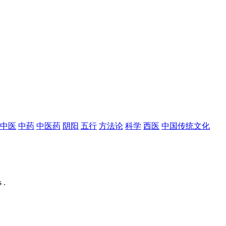
中医
中药
中医药
阴阳
五行
方法论
科学
西医
中国传统文化
 .