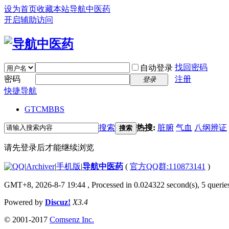
设为首页
收藏本站
导航中医药
开启辅助访问
找回密码
自动登录
密码
注册
登录
快捷导航
GTCM
BBS
搜索
热搜:
脏腑
气血
八纲辨证
搜索
请先登录后才能继续浏览
|
Archiver
|
手机版
|
导航中医药
(
官方QQ群:110873141
)
GMT+8, 2026-8-7 19:44
, Processed in 0.024322 second(s), 5 queries
Powered by
Discuz!
X3.4
© 2001-2017
Comsenz Inc.