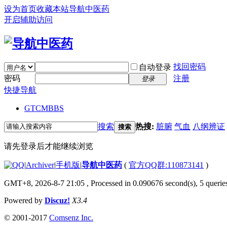
设为首页
收藏本站
导航中医药
开启辅助访问
找回密码
自动登录
密码
注册
登录
快捷导航
GTCM
BBS
搜索
热搜:
脏腑
气血
八纲辨证
搜索
请先登录后才能继续浏览
|
Archiver
|
手机版
|
导航中医药
(
官方QQ群:110873141
)
GMT+8, 2026-8-7 21:05
, Processed in 0.090676 second(s), 5 queries
Powered by
Discuz!
X3.4
© 2001-2017
Comsenz Inc.