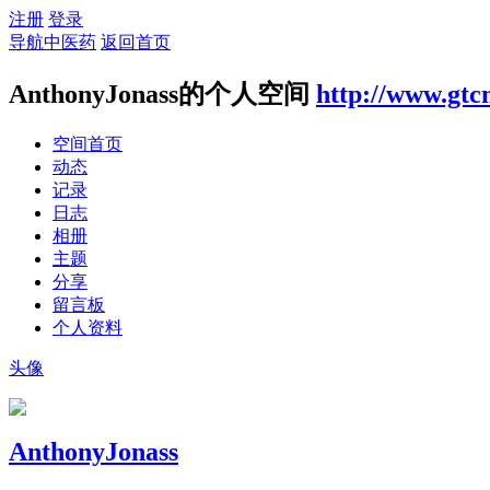
注册
登录
导航中医药
返回首页
AnthonyJonass的个人空间
http://www.gtc
空间首页
动态
记录
日志
相册
主题
分享
留言板
个人资料
头像
AnthonyJonass