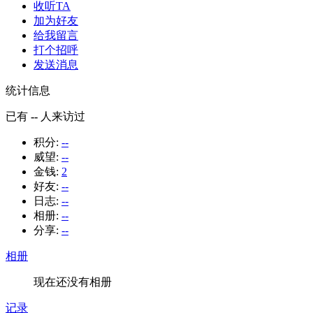
收听TA
加为好友
给我留言
打个招呼
发送消息
统计信息
已有
--
人来访过
积分:
--
威望:
--
金钱:
2
好友:
--
日志:
--
相册:
--
分享:
--
相册
现在还没有相册
记录