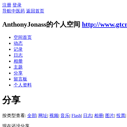
注册
登录
导航中医药
返回首页
AnthonyJonass的个人空间
http://www.gtc
空间首页
动态
记录
日志
相册
主题
分享
留言板
个人资料
分享
按类型查看:
全部
|
网址
|
视频
|
音乐
|
Flash
|
日志
|
相册
|
图片
|
投票
|
现在还没分享