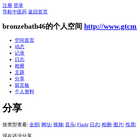
注册
登录
导航中医药
返回首页
bronzebath46的个人空间
http://www.gtcm
空间首页
动态
记录
日志
相册
主题
分享
留言板
个人资料
分享
按类型查看:
全部
|
网址
|
视频
|
音乐
|
Flash
|
日志
|
相册
|
图片
|
投票
|
现在还没分享