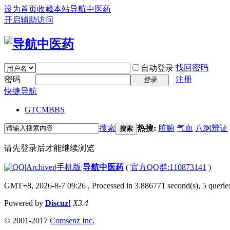
设为首页
收藏本站
导航中医药
开启辅助访问
找回密码
自动登录
密码
注册
登录
快捷导航
GTCM
BBS
搜索
热搜:
脏腑
气血
八纲辨证
搜索
请先登录后才能继续浏览
|
Archiver
|
手机版
|
导航中医药
(
官方QQ群:110873141
)
GMT+8, 2026-8-7 09:26
, Processed in 3.886771 second(s), 5 queries
Powered by
Discuz!
X3.4
© 2001-2017
Comsenz Inc.