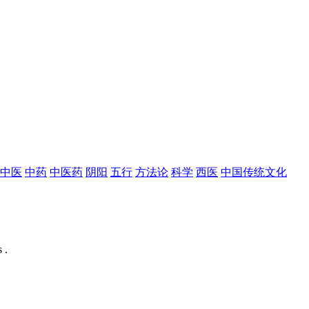
中医
中药
中医药
阴阳
五行
方法论
科学
西医
中国传统文化
 .