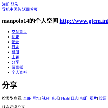
注册
登录
导航中医药
返回首页
manpolo14的个人空间
http://www.gtcm.in
空间首页
动态
记录
日志
相册
主题
分享
留言板
个人资料
分享
按类型查看:
全部
|
网址
|
视频
|
音乐
|
Flash
|
日志
|
相册
|
图片
|
投票
|
现在还没分享