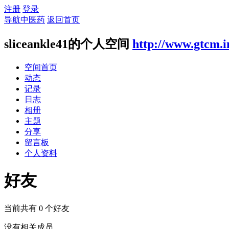
注册
登录
导航中医药
返回首页
sliceankle41的个人空间
http://www.gtcm.i
空间首页
动态
记录
日志
相册
主题
分享
留言板
个人资料
好友
当前共有
0
个好友
没有相关成员