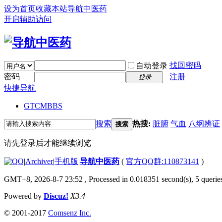
设为首页
收藏本站
导航中医药
开启辅助访问
找回密码
自动登录
密码
注册
登录
快捷导航
GTCM
BBS
搜索
热搜:
脏腑
气血
八纲辨证
搜索
请先登录后才能继续浏览
|
Archiver
|
手机版
|
导航中医药
(
官方QQ群:110873141
)
GMT+8, 2026-8-7 23:52
, Processed in 0.018351 second(s), 5 queries
Powered by
Discuz!
X3.4
© 2001-2017
Comsenz Inc.