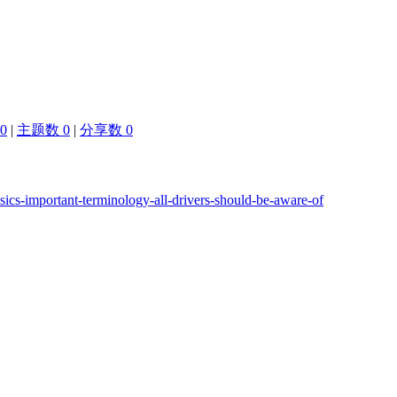
0
|
主题数 0
|
分享数 0
asics-important-terminology-all-drivers-should-be-aware-of