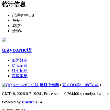
统计信息
已用空间
0 B
积分
0
威望
0
金钱
4
traycornet9
加为好友
给我留言
打个招呼
发送消息
|
Archiver
|
手机版
|
导航中医药
(
官方QQ群:110873141
)
GMT+8, 2026-8-7 19:24
, Processed in 0.364400 second(s), 14 querie
Powered by
Discuz!
X3.4