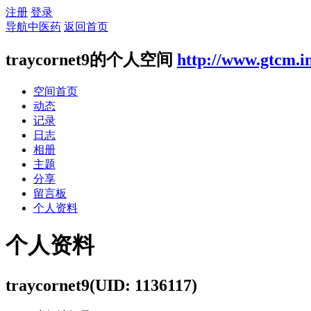
注册
登录
导航中医药
返回首页
traycornet9的个人空间
http://www.gtcm.i
空间首页
动态
记录
日志
相册
主题
分享
留言板
个人资料
个人资料
traycornet9
(UID: 1136117)