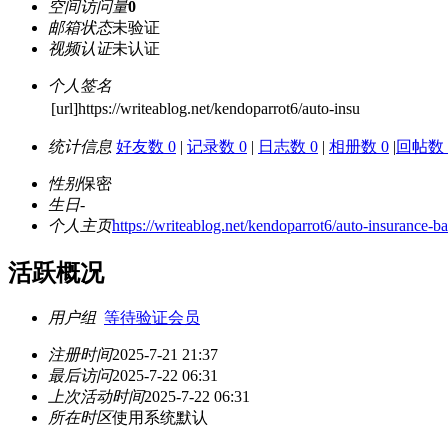
空间访问量
0
邮箱状态
未验证
视频认证
未认证
个人签名
[url]https://writeablog.net/kendoparrot6/auto-insu
统计信息
好友数 0
|
记录数 0
|
日志数 0
|
相册数 0
|
回帖数 
性别
保密
生日
-
个人主页
https://writeablog.net/kendoparrot6/auto-insurance-b
活跃概况
用户组
等待验证会员
注册时间
2025-7-21 21:37
最后访问
2025-7-22 06:31
上次活动时间
2025-7-22 06:31
所在时区
使用系统默认