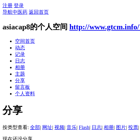
注册
登录
导航中医药
返回首页
asiacap8的个人空间
http://www.gtcm.info
空间首页
动态
记录
日志
相册
主题
分享
留言板
个人资料
分享
按类型查看:
全部
|
网址
|
视频
|
音乐
|
Flash
|
日志
|
相册
|
图片
|
投票
|
现在还没分享