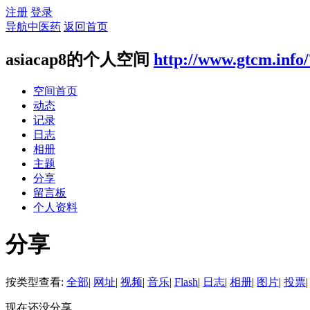
注册
登录
导航中医药
返回首页
asiacap8的个人空间
http://www.gtcm.info
空间首页
动态
记录
日志
相册
主题
分享
留言板
个人资料
分享
按类型查看:
全部
|
网址
|
视频
|
音乐
|
Flash
|
日志
|
相册
|
图片
|
投票
|
现在还没分享