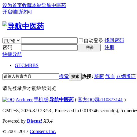
设为首页
收藏本站
导航中医药
开启辅助访问
找回密码
自动登录
密码
注册
登录
快捷导航
GTCM
BBS
搜索
热搜:
脏腑
气血
八纲辨证
搜索
请先登录后才能继续浏览
|
Archiver
|
手机版
|
导航中医药
(
官方QQ群:110873141
)
GMT+8, 2026-8-9 23:53
, Processed in 0.019746 second(s), 5 queries
Powered by
Discuz!
X3.4
© 2001-2017
Comsenz Inc.