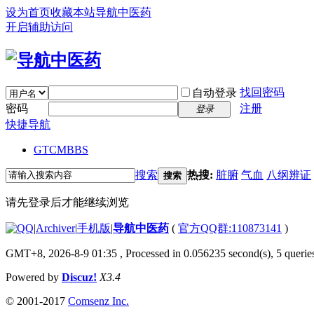
设为首页
收藏本站
导航中医药
开启辅助访问
找回密码
自动登录
密码
注册
登录
快捷导航
GTCM
BBS
搜索
热搜:
脏腑
气血
八纲辨证
搜索
请先登录后才能继续浏览
|
Archiver
|
手机版
|
导航中医药
(
官方QQ群:110873141
)
GMT+8, 2026-8-9 01:35
, Processed in 0.056235 second(s), 5 queries
Powered by
Discuz!
X3.4
© 2001-2017
Comsenz Inc.