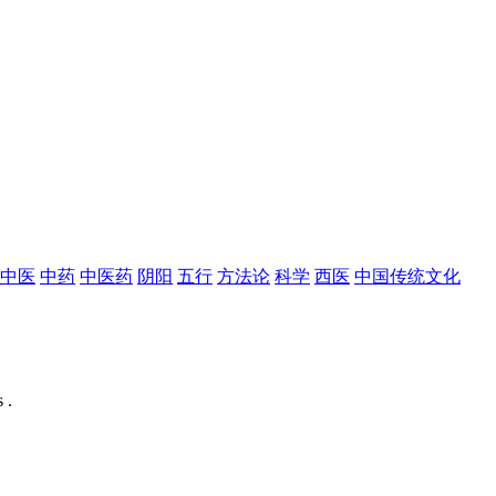
中医
中药
中医药
阴阳
五行
方法论
科学
西医
中国传统文化
 .